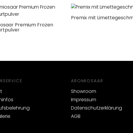
Premix mit Limettegesch
osaar Premium Frozen
rtpulver
NSERVICE
AROMIOSAAR
t
Showroom
infos
Impressum
ufsbelehrung
Datenschutzerklärung
lerie
AGB